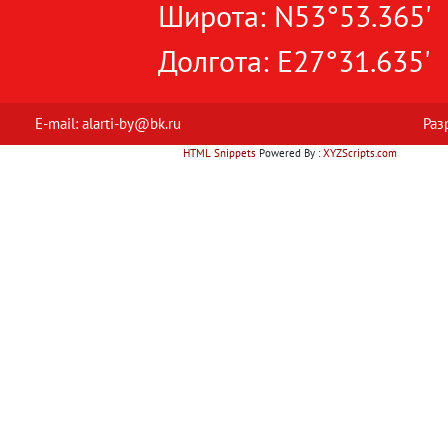
Широта: N53°53.365'
Долгота: E27°31.635'
E-mail: alarti-by@bk.ru
Раз
HTML Snippets
Powered By :
XYZScripts.com