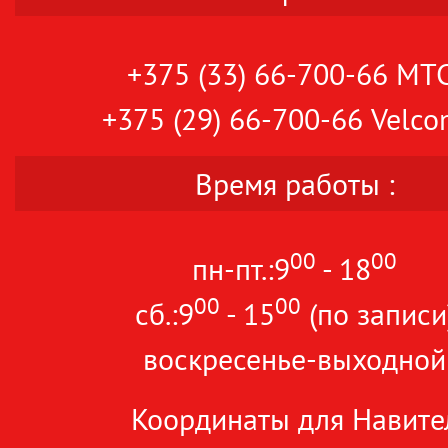
+375 (33) 66-700-66 МТ
+375 (29) 66-700-66 Velc
Время работы :
00
00
пн-пт.:9
- 18
00
00
сб.:9
- 15
(по записи
воскресенье-выходной
Координаты для Навите