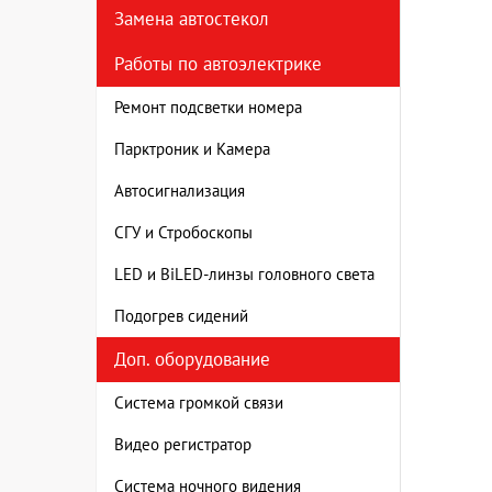
Замена автостекол
Работы по автоэлектрике
Ремонт подсветки номера
Парктроник и Камера
Автосигнализация
СГУ и Стробоскопы
LED и BiLED-линзы головного света
Подогрев сидений
Доп. оборудование
Система громкой связи
Видео регистратор
Система ночного видения