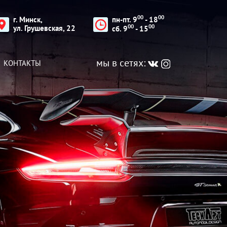
00
00
г. Минск,
пн-пт. 9
- 18
00
00
ул. Грушевская, 22
cб. 9
- 15
мы в сетях:
КОНТАКТЫ